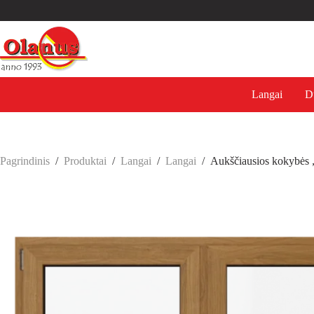
Langai
D
Pagrindinis
/
Produktai
/
Langai
/
Langai
/
Aukščiausios kokybės