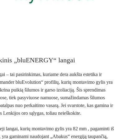
tikinis „bluENERGY“ langai
 tai pasirinkimas, kuriame dera aukšta estetika ir
mander bluEvolution“ profilių, kurių montavimo gylis yra
tikrina puikią šilumos ir garso izoliaciją. Šis sprendimas
čiuose, tiek pasyviuose namuose, sumažindamas šilumos
talpas nuo perkaitimo vasarą. Jei svarstote, kas gamina ir
us Lenkijos oro sąlygas, toliau neieškokite.
 langai, kurių montavimo gylis yra 82 mm , pagaminti iš
, yra gaminami naudojant „Abakus“ energiją taupančią,