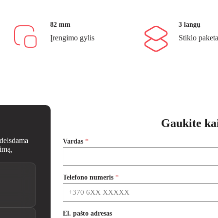
82 mm
3 langų
Įrengimo gylis
Stiklo paket
Gaukite ka
edelsdama
Vardas
*
dimą,
Telefono numeris
*
El. pašto adresas