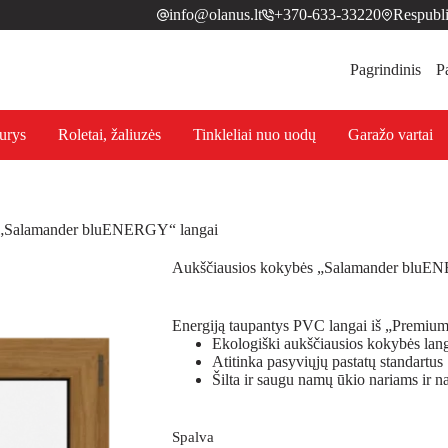
info@olanus.lt
+370-633-33220
Respubli
Pagrindinis
P
urys
Roletai, žaliuzės
Tinkleliai nuo uodų
Garažo vartai
 „Salamander bluENERGY“ langai
Aukščiausios kokybės „Salamander bluE
Energiją taupantys PVC langai iš „Premium 
Ekologiški aukščiausios kokybės lan
Atitinka pasyviųjų pastatų standartus
Šilta ir saugu namų ūkio nariams ir na
Spalva