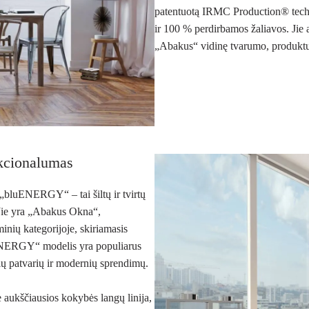
patentuotą IRMC Production® techn
ir 100 % perdirbamos žaliavos. Jie a
„Abakus“ vidinę tvarumo, produktų
kcionalumas
 „bluENERGY“ – tai šiltų ir tvirtų
 Jie yra „Abakus Okna“,
nių kategorijoje, skiriamasis
uENERGY“ modelis yra populiarus
čių patvarių ir modernių sprendimų.
 aukščiausios kokybės langų linija,