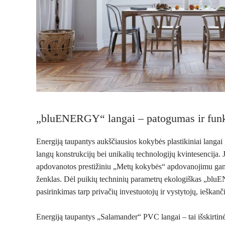
„bluENERGY“ langai – patogumas ir fun
Energiją taupantys aukščiausios kokybės plastikiniai langai
langų konstrukcijų bei unikalių technologijų kvintesencija.
apdovanotos prestižiniu „Metų kokybės“ apdovanojimu gami
ženklas. Dėl puikių techninių parametrų ekologiškas „bl
pasirinkimas tarp privačių investuotojų ir vystytojų, ieškan
Energiją taupantys „Salamander“ PVC langai – tai išskirtinė