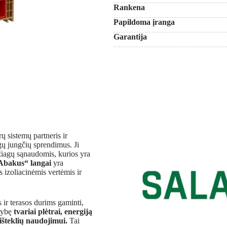
Rankena
Papildoma įranga
Garantija
ų sistemų partneris ir
ngų jungčių sprendimus. Ji
žiagų sąnaudomis, kurios yra
bakus“ langai
yra
izoliacinėmis vertėmis ir
r terasos durims gaminti,
enybę
tvariai plėtrai, energiją
šteklių naudojimui.
Tai