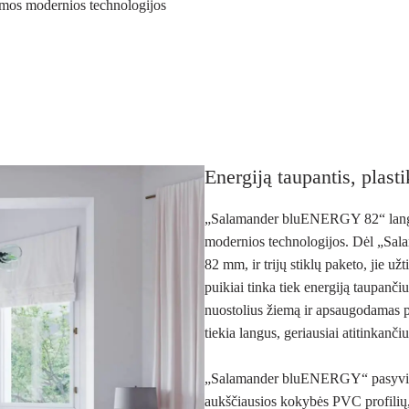
amos modernios technologijos
Energiją taupantis, plas
„Salamander bluENERGY 82“ langai –
modernios technologijos. Dėl „Sala
82 mm, ir trijų stiklų paketo, jie už
puikiai tinka tiek energiją taupan
nuostolius žiemą ir apsaugodamas pa
tiekia langus, geriausiai atitinkanči
„Salamander bluENERGY“ pasyvieji
aukščiausios kokybės PVC profilių