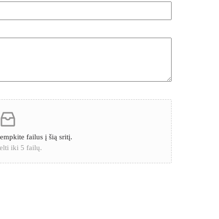
mpkite failus į šią sritį.
lti iki 5 failų.