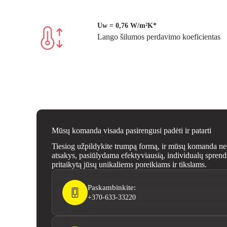
Uw = 0,76 W/m²K*
Lango šilumos perdavimo koeficientas
Mūsų komanda visada pasirengusi padėti ir patarti
Tiesiog užpildykite trumpą formą, ir mūsų komanda n
atsakys, pasiūlydama efektyviausią, individualų spren
pritaikytą jūsų unikaliems poreikiams ir tikslams.
Paskambinkite:
+370-633-33220