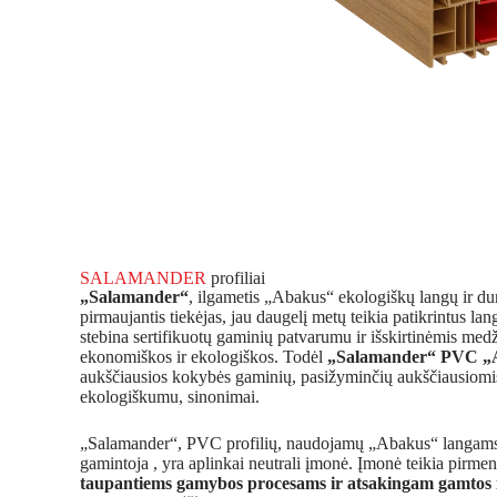
SALAMANDER
profiliai
„Salamander“
, ilgametis „Abakus“ ekologiškų langų ir dur
pirmaujantis tiekėjas, jau daugelį metų teikia patikrintus la
stebina sertifikuotų gaminių patvarumu ir išskirtinėmis med
ekonomiškos ir ekologiškos. Todėl
„Salamander“ PVC „A
aukščiausios kokybės gaminių, pasižyminčių aukščiausiomis 
ekologiškumu, sinonimai.
„Salamander“, PVC profilių, naudojamų „Abakus“ langams i
gamintoja , yra aplinkai neutrali įmonė. Įmonė teikia pirm
taupantiems gamybos procesams ir atsakingam gamtos i