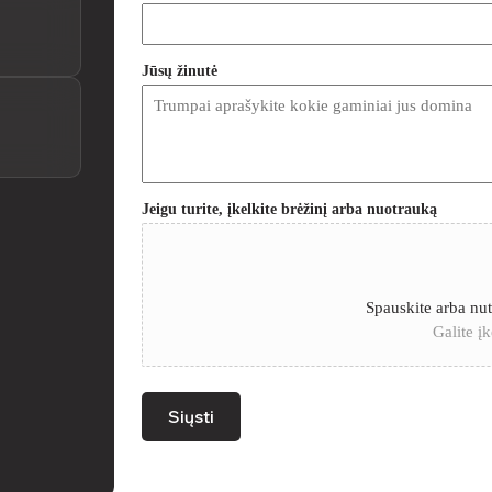
Jūsų žinutė
Jeigu turite, įkelkite brėžinį arba nuotrauką
Spauskite arba nute
Galite įke
Siųsti