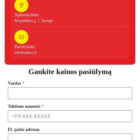
Aplankykite:
Respublikos g. 7, Tauragė
Parašykite:
info@olanus.lt
Gaukite kainos pasiūlymą
Vardas
*
Telefono numeris
*
El. pašto adresas