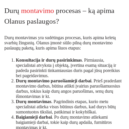
Durų
montavimo
procesas – ką apima
Olanus paslaugos?
Durų montavimas yra sudėtingas procesas, kuris apima keletą
svarbių žingsnių. Olanus įmonė siūlo pilną durų montavimo
paslaugų paketą, kuris apima šiuos etapus:
Konsultacija ir durų pasirinkimas
. Pirmiausia,
specialistai atvyksta į objektą, įvertina esamą situaciją ir
padeda pasirinkti tinkamiausias duris pagal jūsų poreikius
bei pageidavimus.
Durų montavimo paruošiamieji darbai
. Prieš pradedant
montavimo darbus, būtina atlikti įvairius paruošiamuosius
darbus, tokius kaip durų angos paruošimas, senų durų
išmontavimas ir kt.
Durų montavimas
. Pagrindinis etapas, kurio metu
specialistai atlieka visus būtinus darbus, kad durys būtų
sumontuotos tiksliai, patikimai ir kokybiškai.
Baigiamieji darbai
. Po durų montavimo atliekami
baigiamieji darbai, tokie kaip durų apdaila, furnitūros
montavimas ir kt.