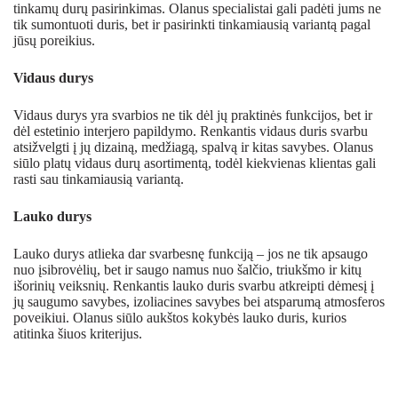
tinkamų durų pasirinkimas. Olanus specialistai gali padėti jums ne
tik sumontuoti duris, bet ir pasirinkti tinkamiausią variantą pagal
jūsų poreikius.
Vidaus durys
Vidaus durys yra svarbios ne tik dėl jų praktinės funkcijos, bet ir
dėl estetinio interjero papildymo. Renkantis vidaus duris svarbu
atsižvelgti į jų dizainą, medžiagą, spalvą ir kitas savybes. Olanus
siūlo platų vidaus durų asortimentą, todėl kiekvienas klientas gali
rasti sau tinkamiausią variantą.
Lauko durys
Lauko durys atlieka dar svarbesnę funkciją – jos ne tik apsaugo
nuo įsibrovėlių, bet ir saugo namus nuo šalčio, triukšmo ir kitų
išorinių veiksnių. Renkantis lauko duris svarbu atkreipti dėmesį į
jų saugumo savybes, izoliacines savybes bei atsparumą atmosferos
poveikiui. Olanus siūlo aukštos kokybės lauko duris, kurios
atitinka šiuos kriterijus.