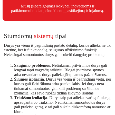
Mūsų įsipareigojimas kokybei, inovacijoms ir
patikimumui nuolat pelno klientų pasitikėjimą ir lojalumą.
Stumdomų
sistemų
tipai
Durys yra viena iš pagrindinių pastato detalių, kurios atlieka ne tik
estetinę, bet ir funkcionalią, saugumo užtikrinimo funkciją.
Neteisingai sumontuotos durys gali sukelti daugybę problemų:
Saugumo problemos
. Netinkamai pritvirtintos durys gali
lengvai tapti vagysčių taikiniu. Blogai įtvirtintos spynos
arba nesandarios durys palieka jūsų namus pažeidžiamus.
Šilumos izoliacija
. Durys yra viena iš pagrindinių vietų, per
kurias gali išeiti šiluma arba patekti šaltis. Jei durys nėra
tinkamai sumontuotos, gali kilti problemų su šilumos
izoliacija, kas savo ruožtu didina šildymo išlaidas.
Triukšmo izoliacija
. Durys taip pat atlieka svarbią funkciją
apsaugant nuo triukšmo. Netinkamai sumontuotos durys
gali praleisti garsą, o tai gali sukelti diskomfortą namuose ar
biure.