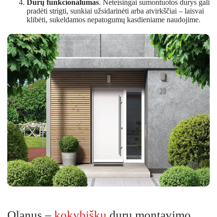
Durų funkcionalumas
. Neteisingai sumontuotos durys gali
pradėti strigti, sunkiai užsidarinėti arba atvirkščiai – laisvai
klibėti, sukeldamos nepatogumų kasdieniame naudojime.
Olanus –
kokybiškų
durų montavimo