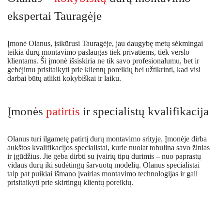
ekspertai Tauragėje
Įmonė Olanus, įsikūrusi Tauragėje, jau daugybę metų sėkmingai
teikia durų montavimo paslaugas tiek privatiems, tiek verslo
klientams. Ši įmonė išsiskiria ne tik savo profesionalumu, bet ir
gebėjimu prisitaikyti prie klientų poreikių bei užtikrinti, kad visi
darbai būtų atlikti kokybiškai ir laiku.
Įmonės
patirtis
ir specialistų kvalifikacija
Olanus turi ilgametę patirtį durų montavimo srityje. Įmonėje dirba
aukštos kvalifikacijos specialistai, kurie nuolat tobulina savo žinias
ir įgūdžius. Jie geba dirbti su įvairių tipų durimis – nuo paprastų
vidaus durų iki sudėtingų šarvuotų modelių. Olanus specialistai
taip pat puikiai išmano įvairias montavimo technologijas ir gali
prisitaikyti prie skirtingų klientų poreikių.