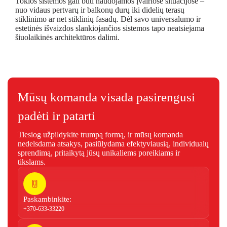
Tokios sistemos gali būti naudojamos įvairiose situacijose –
nuo vidaus pertvarų ir balkonų durų iki didelių terasų
stiklinimo ar net stiklinių fasadų. Dėl savo universalumo ir
estetinės išvaizdos slankiojančios sistemos tapo neatsiejama
šiuolaikinės architektūros dalimi.
Mūsų komanda visada pasirengusi
padėti ir patarti
Tiesiog užpildykite trumpą formą, ir mūsų komanda
nedelsdama atsakys, pasiūlydama efektyviausią, individualų
sprendimą, pritaikytą jūsų unikaliems poreikiams ir
tikslams.
Paskambinkite:
+370-633-33220